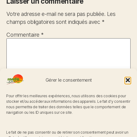
Laisser un commentaire
Votre adresse e-mail ne sera pas publiée.
Les
champs obligatoires sont indiqués avec
*
Commentaire
*
L'association
Rando Evasion est une association rémoise qui fait
de la rando une passion. Des randonnées tous les
jours, toute l’année dans un esprit de convivialité,
gage de santé et de bien être.
Gérer le consentement
FACEBOOK RANDO EVASION
Pour offrir les meilleures expériences, nous utilisons des cookies pour
stocker et/ou accéder aux informations des appareils. Le fait d'y consentir
Contact
nous permettra de traiter des données telles que le comportement de
122 B rue du Barbâtre. 51100 REIMS
navigation ou les ID uniques sur ce site.
Nom
*
06 63 27 52 64
randoevasionreims@gmail.com
Le fait de ne pas consentir ou de retirer son consentement peut avoir un
NOUS CONTACTER