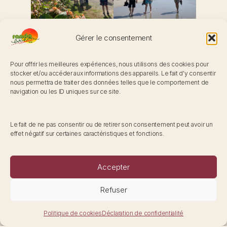
de la rando une passion. Des randonnées tous les
jours, toute l’année dans un esprit de convivialité,
gage de santé et de bien être.
Gérer le consentement
FACEBOOK RANDO EVASION
Pour offrir les meilleures expériences, nous utilisons des cookies pour
stocker et/ou accéder aux informations des appareils. Le fait d'y consentir
Contact
nous permettra de traiter des données telles que le comportement de
122 B rue du Barbâtre. 51100 REIMS
navigation ou les ID uniques sur ce site.
06 63 27 52 64
randoevasionreims@gmail.com
Le fait de ne pas consentir ou de retirer son consentement peut avoir un
NOUS CONTACTER
effet négatif sur certaines caractéristiques et fonctions.
Navigation
Accepter
Documents téléchargeables
Une réponse
Mentions légales
Refuser
Politique de confidentialité
22 mai 2026 à 11h03
Laurent et Christiane
dit :
Politique de cookies
Déclaration de confidentialité
La Web Fabrik